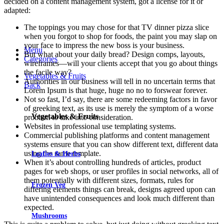
decided on a content management system, got a license for it or
adapted:
The toppings you may chose for that TV dinner pizza slice
when you forgot to shop for foods, the paint you may slap on
your face to impress the new boss is your business.
Menu
But what about your daily bread? Design comps, layouts,
Categories
wireframes—will your clients accept that you go about things
the facile way?
Vegetables & Fruits
Authorities in our business will tell in no uncertain terms that
Back
Lorem Ipsum is that huge, huge no no to forswear forever.
Not so fast, I’d say, there are some redeeming factors in favor
of greeking text, as its use is merely the symptom of a worse
Vegetables & Fruits
problem to take into consideration.
Websites in professional use templating systems.
Commercial publishing platforms and content management
systems ensure that you can show different text, different data
using the same template.
Leafies & Herbs
When it’s about controlling hundreds of articles, product
pages for web shops, or user profiles in social networks, all of
them potentially with different sizes, formats, rules for
Frozen Veg
differing elements things can break, designs agreed upon can
have unintended consequences and look much different than
expected.
Mushrooms