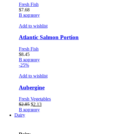
Fresh Fish
$
7.68
В корзину
Add to wishlist
Atlantic Salmon Portion
Fresh Fish
$
8.45
В корзину
-25%
Add to wishlist
Aubergine
Fresh Vegetables
Первоначальная
Текущая
$
2.85
$
2.13
цена
цена:
В корзину
составляла
$2.13.
Dairy
$2.85.