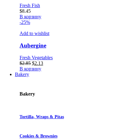
Fresh Fish
$
8.45
В корзину
-25%
Add to wishlist
Aubergine
Fresh Vegetables
Первоначальная
Текущая
$
2.85
$
2.13
цена
цена:
В корзину
составляла
$2.13.
Bakery
$2.85.
Bakery
Tortilla, Wraps & Pitas
Cookies & Brownies