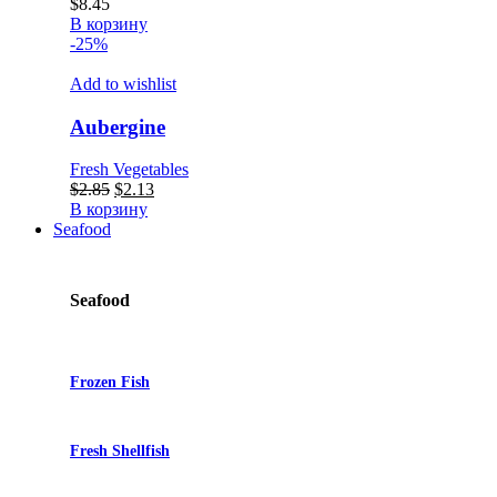
$
8.45
В корзину
-25%
Add to wishlist
Aubergine
Fresh Vegetables
Первоначальная
Текущая
$
2.85
$
2.13
цена
цена:
В корзину
составляла
$2.13.
Seafood
$2.85.
Seafood
Frozen Fish
Fresh Shellfish