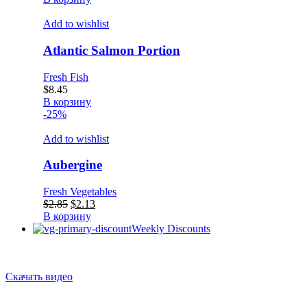
Add to wishlist
Atlantic Salmon Portion
Fresh Fish
$
8.45
В корзину
-25%
Add to wishlist
Aubergine
Fresh Vegetables
Первоначальная
Текущая
$
2.85
$
2.13
цена
цена:
В корзину
составляла
$2.13.
Weekly Discounts
$2.85.
Скачать видео
Просто отправь ссылку на видео и сохраняй его себе на