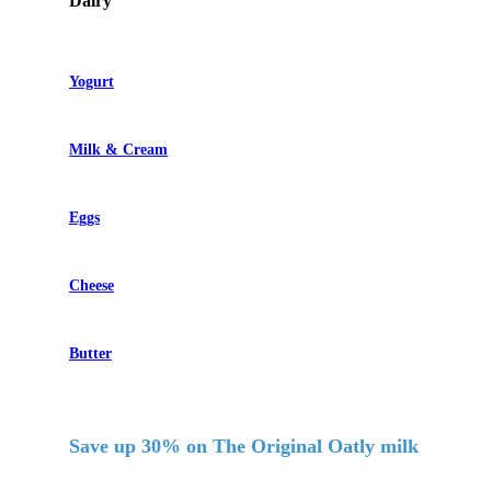
Dairy
Yogurt
Milk & Cream
Eggs
Cheese
Butter
Save up 30% on The Original Oatly milk