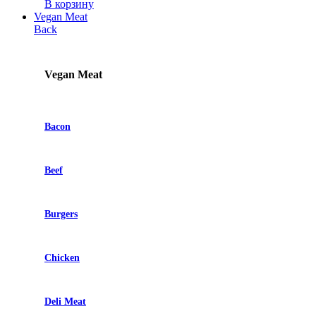
цена
цена:
В корзину
составляла
$2.13.
Vegan Meat
$2.85.
Back
Vegan Meat
Bacon
Beef
Burgers
Chicken
Deli Meat