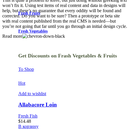
This is quite a problem to solve, but just doing without greeking text
won’t fix it. Using test items of real content and data in designs will
help, but there’s no guarantee that every oddity will be found and
Fresh Fruits
corrected. Do you want to be sure? Then a prototype or beta site
with real content published from the real CMS is needed—but
you’re not going that far until you go through an initial design cycle.
Fresh Vegetables
Read more
Get Discounts on Frash Vegetables & Fruits
To Shop
Hot
Add to wishlist
Allabacore Loin
Fresh Fish
$
14.48
В корзину