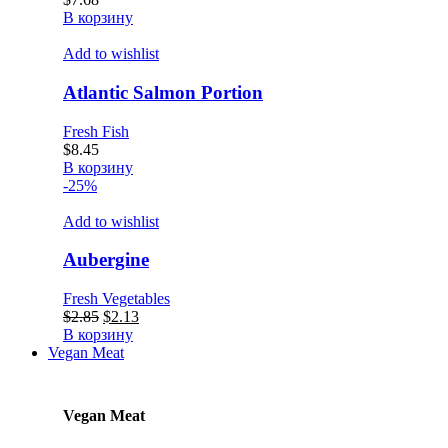
В корзину
Add to wishlist
Atlantic Salmon Portion
Fresh Fish
$
8.45
В корзину
-25%
Add to wishlist
Aubergine
Fresh Vegetables
Первоначальная
Текущая
$
2.85
$
2.13
цена
цена:
В корзину
составляла
$2.13.
Vegan Meat
$2.85.
Vegan Meat