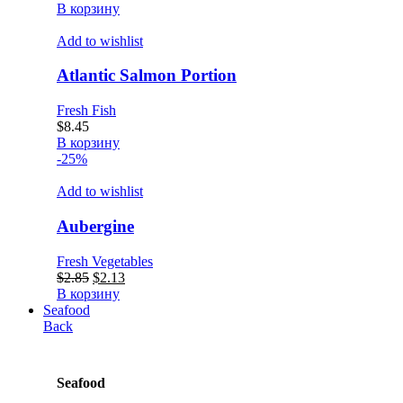
В корзину
Add to wishlist
Atlantic Salmon Portion
Fresh Fish
$
8.45
В корзину
-25%
Add to wishlist
Aubergine
Fresh Vegetables
Первоначальная
Текущая
$
2.85
$
2.13
цена
цена:
В корзину
составляла
$2.13.
Seafood
$2.85.
Back
Seafood