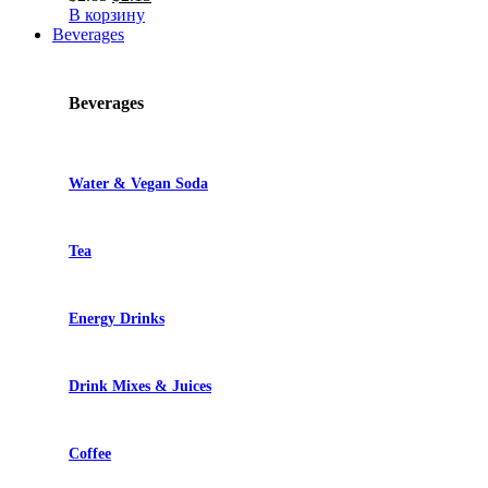
цена
цена:
В корзину
составляла
$2.13.
Beverages
$2.85.
Beverages
Water & Vegan Soda
Tea
Energy Drinks
Drink Mixes & Juices
Coffee