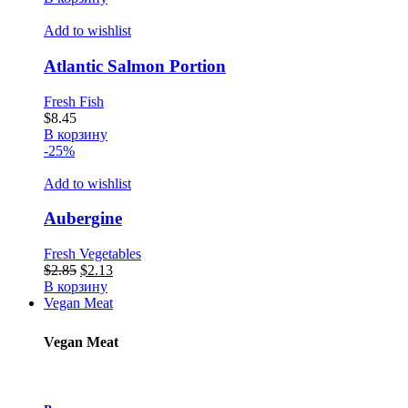
Add to wishlist
Atlantic Salmon Portion
Fresh Fish
$
8.45
В корзину
-25%
Add to wishlist
Aubergine
Fresh Vegetables
Первоначальная
Текущая
$
2.85
$
2.13
цена
цена:
В корзину
составляла
$2.13.
Vegan Meat
$2.85.
Vegan Meat