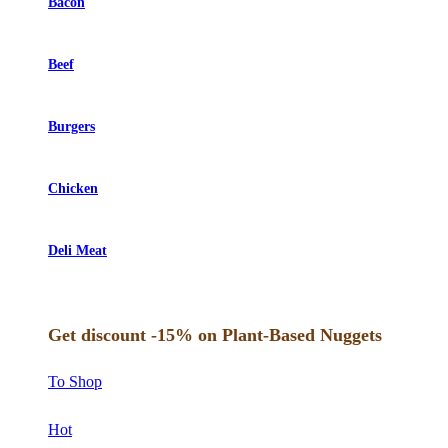
Bacon
Beef
Burgers
Chicken
Deli Meat
Get discount -15% on Plant-Based Nuggets
To Shop
Hot