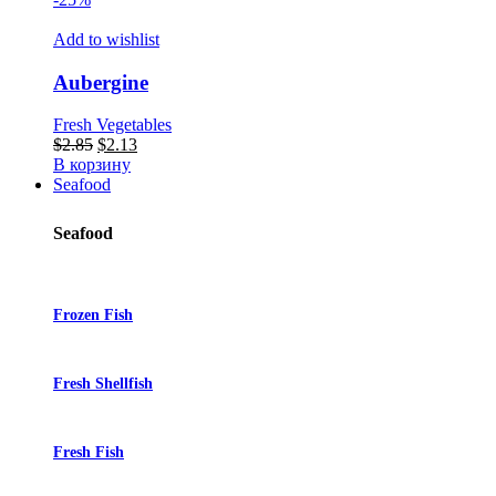
Add to wishlist
Aubergine
Fresh Vegetables
Первоначальная
Текущая
$
2.85
$
2.13
цена
цена:
В корзину
составляла
$2.13.
Seafood
$2.85.
Seafood
Frozen Fish
Fresh Shellfish
Fresh Fish