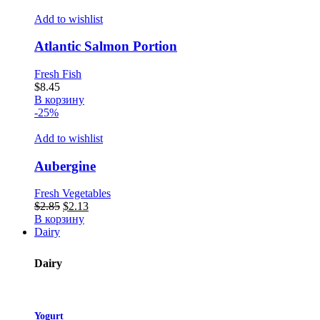
Add to wishlist
Atlantic Salmon Portion
Fresh Fish
$
8.45
В корзину
-25%
Add to wishlist
Aubergine
Fresh Vegetables
Первоначальная
Текущая
$
2.85
$
2.13
цена
цена:
В корзину
составляла
$2.13.
Dairy
$2.85.
Dairy
Yogurt